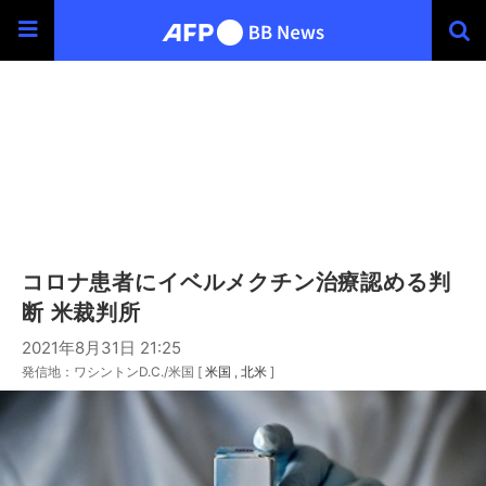
コロナ患者にイベルメクチン治療認める判
断 米裁判所
2021年8月31日 21:25
発信地：ワシントンD.C./米国 [
米国
北米
]