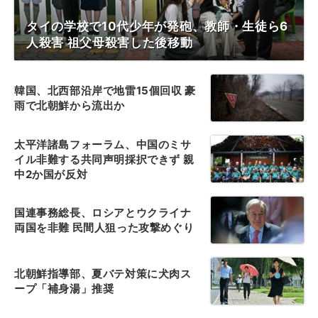
タイの学校で10代少年が発砲、教師・生徒ら6
人殺害 祖父母殺害した後移動
韓国、北西部沿岸で地雷15個回収 豪
雨で北朝鮮から流出か
太平洋諸島フォーラム、中国のミサ
イル非難する共同声明採択できず 親
中2か国が反対
国連事務総長、ロシアとウクライナ
両国を非難 民間人狙った攻撃めぐり
北朝鮮指導部、夏バテ対策に犬肉ス
ープ「補身湯」推奨