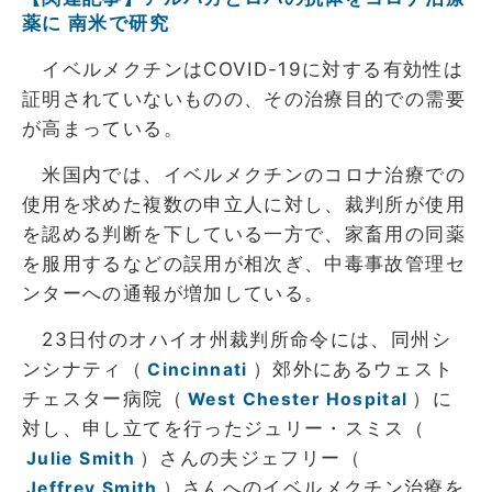
薬に 南米で研究
イベルメクチンはCOVID-19に対する有効性は
証明されていないものの、その治療目的での需要
が高まっている。
米国内では、イベルメクチンのコロナ治療での
使用を求めた複数の申立人に対し、裁判所が使用
を認める判断を下している一方で、家畜用の同薬
を服用するなどの誤用が相次ぎ、中毒事故管理セ
ンターへの通報が増加している。
23日付のオハイオ州裁判所命令には、同州シ
ンシナティ（
）郊外にあるウェスト
Cincinnati
チェスター病院（
）に
West Chester Hospital
対し、申し立てを行ったジュリー・スミス（
）さんの夫ジェフリー（
Julie Smith
）さんへのイベルメクチン治療を
Jeffrey Smith