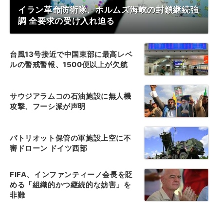
イラン革命防衛隊、ホルムズ海峡の封鎖継続強
調 全要求の受け入れ迫る
台風13号接近で中国東部に最高レベ
ルの警戒警報、1500便以上が欠航
サウジアラムコの石油施設に無人機
攻撃、フーシ派が声明
パトリオット保管の軍施設上空に不
審ドローン ドイツ西部
FIFA、インファンティーノ会長を貶
める「組織的かつ継続的な妨害」を
非難