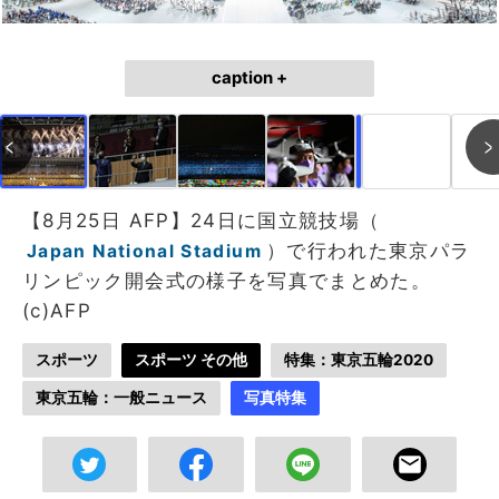
caption +
作成中
画像作成中
【8月25日 AFP】24日に国立競技場（
）で行われた東京パラ
Japan National Stadium
リンピック開会式の様子を写真でまとめた。
(c)AFP
スポーツ
スポーツ その他
特集：東京五輪2020
東京五輪：一般ニュース
写真特集