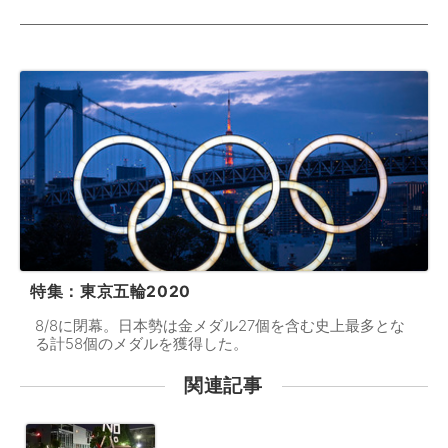
特集：東京五輪2020
8/8に閉幕。日本勢は金メダル27個を含む史上最多とな
る計58個のメダルを獲得した。
関連記事