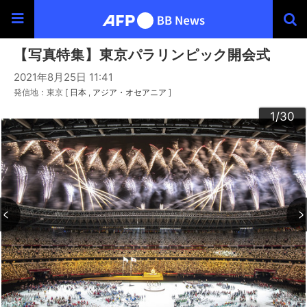
【写真特集】東京パラリンピック開会式
2021年8月25日 11:41
発信地：東京 [
日本
アジア・オセアニア
]
30
20
23
24
26
29
22
25
27
28
10
13
14
16
19
12
15
17
18
21
11
3
4
6
9
2
5
7
8
1
/30
/30
/30
/30
/30
/30
/30
/30
/30
/30
/30
/30
/30
/30
/30
/30
/30
/30
/30
/30
/30
/30
/30
/30
/30
/30
/30
/30
/30
/30