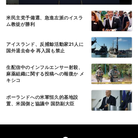
米民主党予備選、急進左派のイスラ
ム教徒が勝利
アイスランド、反捕鯨活動家21人に
国外退去命令 再入国も禁止
生配信中のインフルエンサー射殺、
麻薬組織に関する投稿への報復か メ
キシコ
ポーランドへの米軍恒久的基地設
置、米国側と協議中 国防副大臣