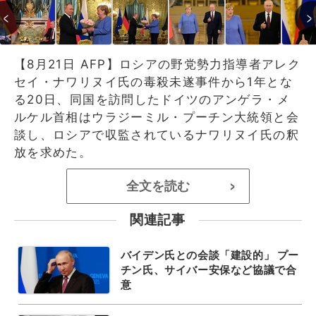
【8月21日 AFP】ロシアの野党勢力指導者アレク
セイ・ナワリヌイ氏の毒殺未遂事件から1年とな
る20日、同国を訪問したドイツのアンゲラ・メ
ルケル首相はウラジーミル・プーチン大統領と会
談し、ロシアで収監されているナワリヌイ氏の釈
放を求めた。
全文を読む
>
関連記事
バイデン氏との会談「建設的」 プー
チン氏、サイバー安保など協議で合
意