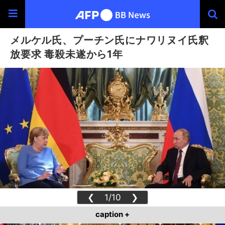
メルケル氏、プーチン氏にナワリヌイ氏釈
放要求 毒殺未遂から1年
❮
1/10
❯
caption +