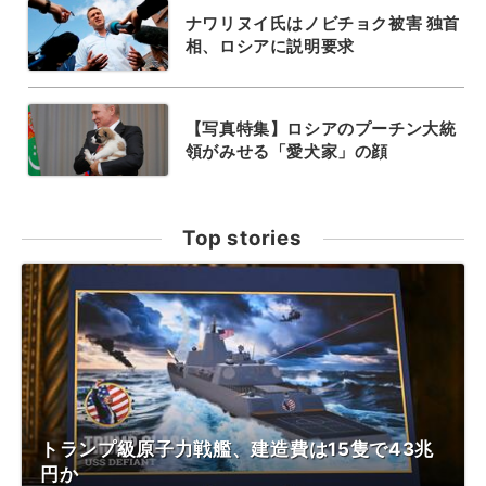
ナワリヌイ氏はノビチョク被害 独首
相、ロシアに説明要求
【写真特集】ロシアのプーチン大統
領がみせる「愛犬家」の顔
Top stories
トランプ級原子力戦艦、建造費は15隻で43兆
円か