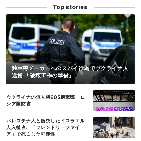
Top stories
独軍需メーカーへのスパイ行為でウクライナ人
逮捕 「破壊工作の準備」
ウクライナの無人機605機撃墜、ロ
シア国防省
パレスチナ人と衝突したイスラエル
人入植者、「フレンドリーファイ
ア」で死亡した可能性