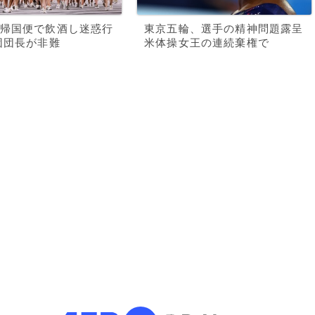
帰国便で飲酒し迷惑行
東京五輪、選手の精神問題露呈
団団長が非難
米体操女王の連続棄権で