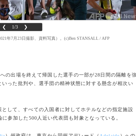
❮
1/3
❯
23日撮影、資料写真）。(c)Ben STANSALL / AFP
への出場を終えて帰国した選手の一部が28日間の隔離を
輪
といった批判や、選手団の精神状態に対する懸念が相次い
として、すべての入国者に対してホテルなどの指定施設
輪に参加した500人近い代表団も対象となっている。
）州政府は、東京から同州アデレード（
）への
lia
Adelaide