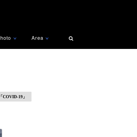
hoto
Area
∨
∨
OVID-19」