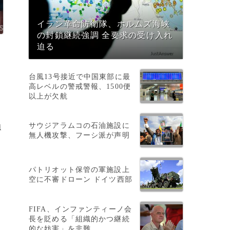
イラン革命防衛隊、ホルムズ海峡
の封鎖継続強調 全要求の受け入れ
迫る
台風13号接近で中国東部に最
高レベルの警戒警報、1500便
以上が欠航
サウジアラムコの石油施設に
強
無人機攻撃、フーシ派が声明
パトリオット保管の軍施設上
空に不審ドローン ドイツ西部
FIFA、インファンティーノ会
長を貶める「組織的かつ継続
的な妨害」を非難