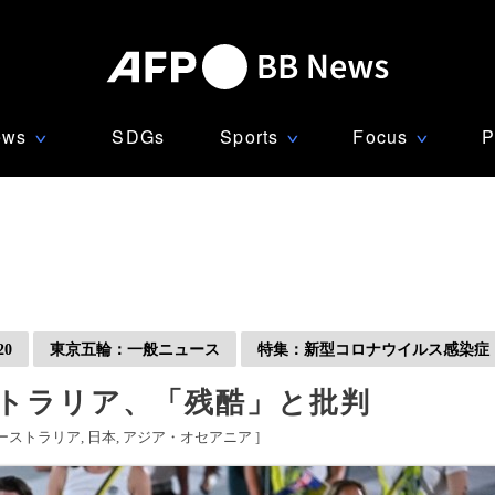
ews
SDGs
Sports
Focus
P
∨
∨
∨
0
東京五輪：一般ニュース
特集：新型コロナウイルス感染症「C
ストラリア、「残酷」と批判
ーストラリア
日本
アジア・オセアニア
]