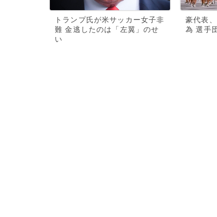
トランプ氏が米サッカー女子非
豪代表、
難 金逃したのは「左翼」のせ
為 選手
い