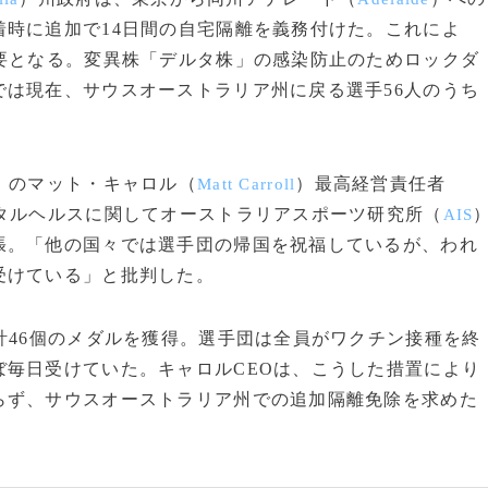
時に追加で14日間の自宅隔離を義務付けた。これによ
要となる。変異株「デルタ株」の感染防止のためロックダ
は現在、サウスオーストラリア州に戻る選手56人のうち
）のマット・キャロル（
）最高経営責任者
Matt Carroll
タルヘルスに関してオーストラリアスポーツ研究所（
AIS
張。「他の国々では選手団の帰国を祝福しているが、われ
受けている」と批判した。
計46個のメダルを獲得。選手団は全員がワクチン接種を終
ぼ毎日受けていた。キャロルCEOは、こうした措置により
らず、サウスオーストラリア州での追加隔離免除を求めた