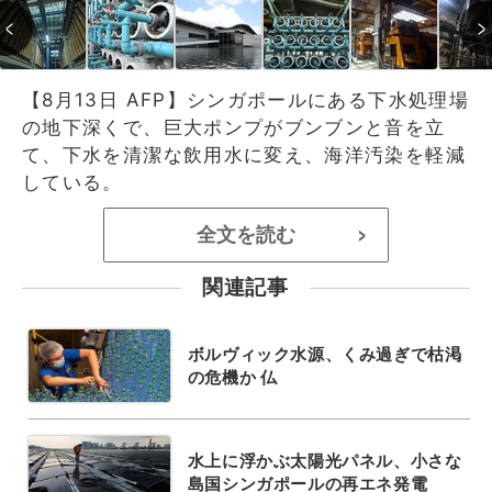
【8月13日 AFP】シンガポールにある下水処理場
の地下深くで、巨大ポンプがブンブンと音を立
て、下水を清潔な飲用水に変え、海洋汚染を軽減
している。
全文を読む
>
関連記事
ボルヴィック水源、くみ過ぎで枯渇
の危機か 仏
水上に浮かぶ太陽光パネル、小さな
島国シンガポールの再エネ発電