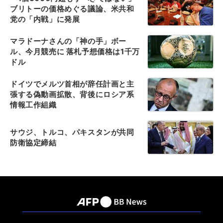
ブリトーの価格めぐる議論、米共和
党の「内戦」に発展
マラドーナさんの「神の手」ボー
ル、今月競売に 落札予想価格は1千万
ドル
ドイツでメルツ首相が辞任計画と主
張する偽動画拡散、背後にロシア系
情報工作組織
サウジ、トルコ、パキスタンが共同
防衛協定締結