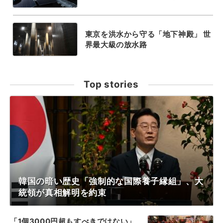
東京を洪水から守る「地下神殿」 世
界最大級の放水路
Top stories
韓国の暗い歴史「強制的な国際養子縁組」、大
統領が真相解明を約束
「1個3000円超もすべきではない」