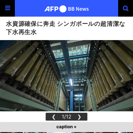
水資源確保に奔走 シンガポールの超清潔な
下水再生水
❮
1/12
❯
caption +