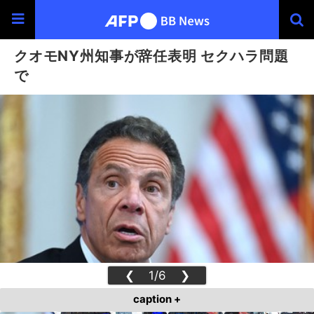
クオモNY州知事が辞任表明 セクハラ問題
で
❮
1/6
❯
caption +