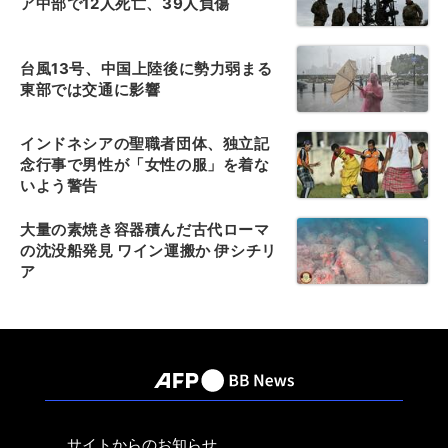
ア中部で12人死亡、39人負傷
台風13号、中国上陸後に勢力弱まる
東部では交通に影響
インドネシアの聖職者団体、独立記
念行事で男性が「女性の服」を着な
いよう警告
大量の素焼き容器積んだ古代ローマ
の沈没船発見 ワイン運搬か 伊シチリ
ア
サイトからのお知らせ