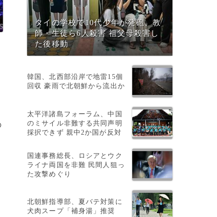
タイの学校で10代少年が発砲、教
師・生徒ら6人殺害 祖父母殺害し
た後移動
韓国、北西部沿岸で地雷15個
回収 豪雨で北朝鮮から流出か
太平洋諸島フォーラム、中国
のミサイル非難する共同声明
の
採択できず 親中2か国が反対
国連事務総長、ロシアとウク
ライナ両国を非難 民間人狙っ
力
た攻撃めぐり
北朝鮮指導部、夏バテ対策に
犬肉スープ「補身湯」推奨