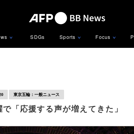
ews
SDGs
Sports
Focus
P
∨
∨
∨
0
東京五輪：一般ニュース
躍で「応援する声が増えてきた」