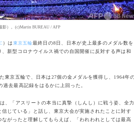
)Martin BUREAU / AFP
）は
最終日の8日、日本が史上最多のメダル数を
C
東京五輪
り、新型コロナウイルス禍での自国開催に反対する声は和
東京五輪で、日本は27個の金メダルを獲得し、1964年
個の過去最高記録をはるかに上回った。
は、「アスリートの本当に真摯（しんし）に戦う姿、全
と信じている」と話し、東京大会が実施されたことに対す
つながったと理解してもらえば、「われわれとしては最高