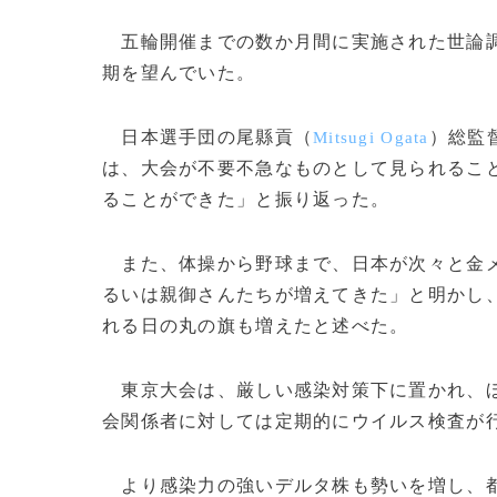
五輪開催までの数か月間に実施された世論調
期を望んでいた。
日本選手団の尾縣貢（
）総監
Mitsugi Ogata
は、大会が不要不急なものとして見られるこ
ることができた」と振り返った。
また、体操から野球まで、日本が次々と金メ
るいは親御さんたちが増えてきた」と明かし
れる日の丸の旗も増えたと述べた。
東京大会は、厳しい感染対策下に置かれ、ほ
会関係者に対しては定期的にウイルス検査が
より感染力の強いデルタ株も勢いを増し、都