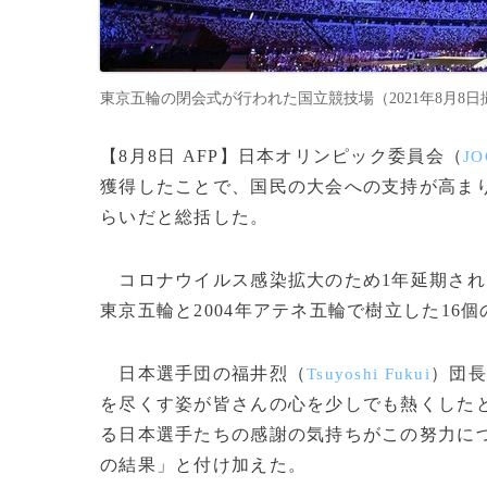
東京五輪の閉会式が行われた国立競技場（2021年8月8日撮影）。(c
【8月8日 AFP】日本オリンピック委員会（
JO
獲得したことで、国民の大会への支持が高ま
らいだと総括した。
コロナウイルス感染拡大のため1年延期された
東京五輪と2004年アテネ五輪で樹立した16
日本選手団の福井烈（
）団長
Tsuyoshi Fukui
を尽くす姿が皆さんの心を少しでも熱くした
る日本選手たちの感謝の気持ちがこの努力に
の結果」と付け加えた。