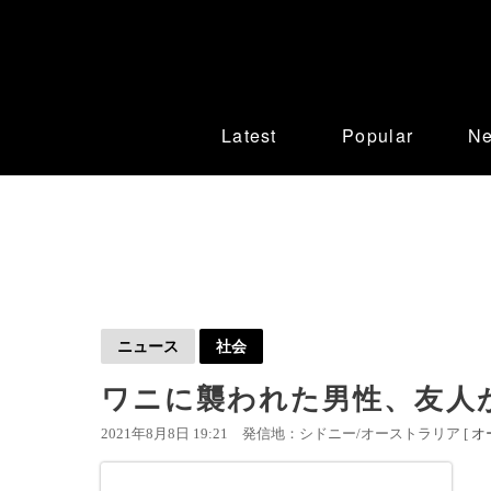
Latest
Popular
N
ニュース
社会
ワニに襲われた男性、友人
2021年8月8日 19:21
発信地：シドニー/オーストラリア [
オ