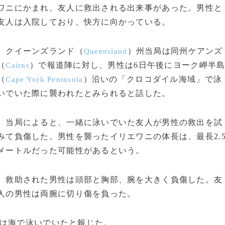
ワニにかまれ、友人に救出される出来事があった。男性と
友人は入院しており、快方に向かっている。
クイーンズランド（
）州当局は同州ケアンズ
Queensland
（
）で報道陣に対し、男性は6日午後にヨーク岬半
Cairns
（
）沿いの「クロコダイル海域」で泳
Cape York Peninsula
いでいた際に襲われたとみられると話した。
当局によると、一緒に泳いでいた友人が男性の救出を試
みて負傷した。男性を襲ったイリエワニの体長は、最長2.
メートルだった可能性があるという。
救助された男性は頭部と胸部、腕を大きく負傷した。友
人の男性は両腕に切り傷を負った。
は海で泳いでいたと報じた。