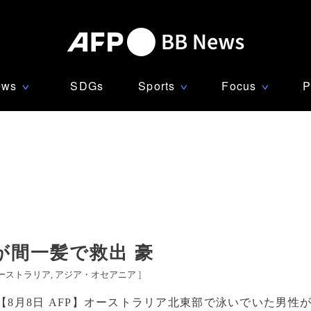
ews
SDGs
Sports
Focus
P
∨
∨
∨
が間一髪で救出 豪
ーストラリア
アジア・オセアニア
]
【8月8日 AFP】オーストラリア北東部で泳いでいた男性