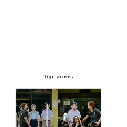
島
Top stories
5