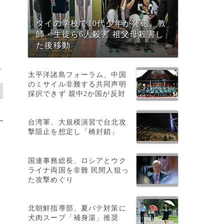
タイの学校で10代少年が発砲、教
た
師・生徒ら6人殺害 祖父母殺害し
た後移動
>
太平洋諸島フォーラム、中国
のミサイル非難する共同声明
採択できず 親中2か国が反対
台湾軍、大規模演習で台北攻
撃阻止を想定し「橋封鎖」
国連事務総長、ロシアとウク
ライナ両国を非難 民間人狙っ
た攻撃めぐり
北朝鮮指導部、夏バテ対策に
犬肉スープ「補身湯」推奨