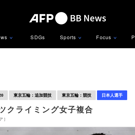
ews
SDGs
Sports
Focus
P
∨
∨
∨
0
東京五輪：追加競技
東京五輪：競技
日本人選手
ーツクライミング女子複合
ア
]