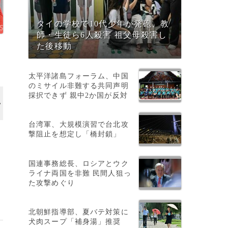
タイの学校で10代少年が発砲、教
師・生徒ら6人殺害 祖父母殺害し
た後移動
太平洋諸島フォーラム、中国
のミサイル非難する共同声明
採択できず 親中2か国が反対
台湾軍、大規模演習で台北攻
撃阻止を想定し「橋封鎖」
国連事務総長、ロシアとウク
ライナ両国を非難 民間人狙っ
た攻撃めぐり
北朝鮮指導部、夏バテ対策に
犬肉スープ「補身湯」推奨