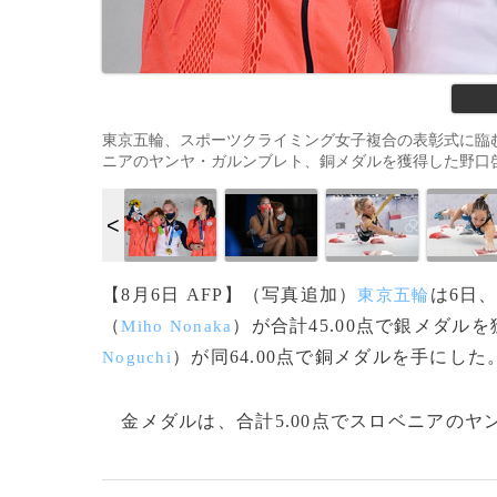
東京五輪、スポーツクライミング女子複合の表彰式に臨
ニアのヤンヤ・ガルンブレト、銅メダルを獲得した野口啓代（202
【8月6日 AFP】（写真追加）
は6日
東京五輪
（
）が合計45.00点で銀メダ
Miho Nonaka
）が同64.00点で銅メダルを手にした
Noguchi
金メダルは、合計5.00点でスロベニアのヤ