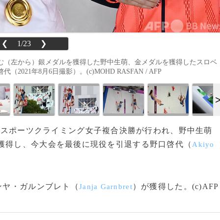
❮
1/23
❯
む（左から）銀メダルを獲得した野中生萌、金メダルを獲得したスロベ
1年8月6日撮影）。(c)MOHD RASFAN / AFP
、スポーツクライミング女子複合決勝が行われ、野中生萌
ルを獲得し、今大会を最後に現役を引退する野口啓代（
Akiyo
。
ンヤ・ガルンブレト（
）が獲得した。(c)AFP
Janja Garnbret