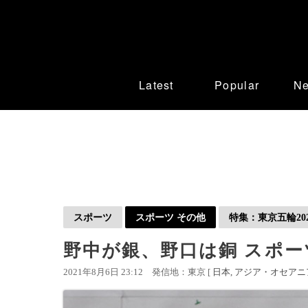
Latest
Popular
N
スポーツ
スポーツ その他
特集：東京五輪202
野中が銀、野口は銅 スポ
2021年8月6日 23:12
発信地：東京 [
日本
アジア・オセアニ