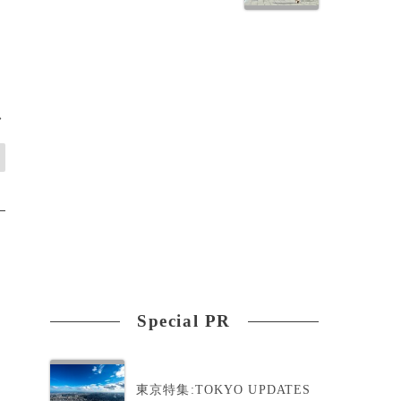
>
Special PR
東京特集:TOKYO UPDATES