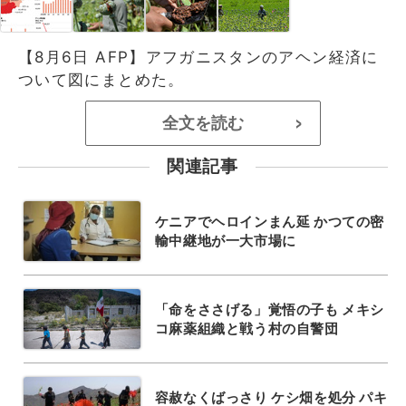
【8月6日 AFP】アフガニスタンのアヘン経済に
ついて図にまとめた。
全文を読む
>
関連記事
ケニアでヘロインまん延 かつての密
輸中継地が一大市場に
「命をささげる」覚悟の子も メキシ
コ麻薬組織と戦う村の自警団
容赦なくばっさり ケシ畑を処分 パキ