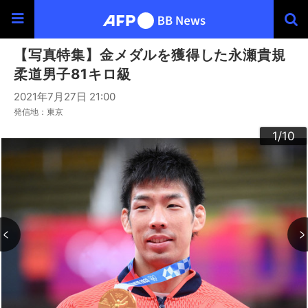
【写真特集】金メダルを獲得した永瀬貴規
柔道男子81キロ級
2021年7月27日 21:00
発信地：東京
10
3
4
6
9
2
5
7
8
1
/10
/10
/10
/10
/10
/10
/10
/10
/10
/10