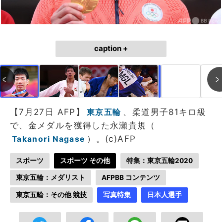
caption +
作成中
画像作成中
【7月27日 AFP】
、柔道男子81キロ級
東京五輪
で、金メダルを獲得した永瀬貴規（
）。(c)AFP
Takanori Nagase
スポーツ
スポーツ その他
特集：東京五輪2020
東京五輪：メダリスト
AFPBB コンテンツ
東京五輪：その他 競技
写真特集
日本人選手