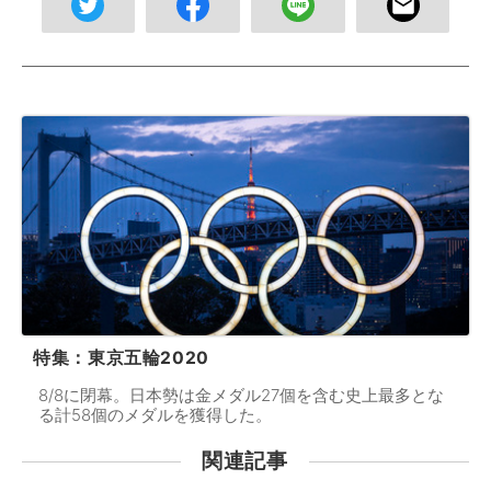
特集：東京五輪2020
8/8に閉幕。日本勢は金メダル27個を含む史上最多とな
る計58個のメダルを獲得した。
関連記事