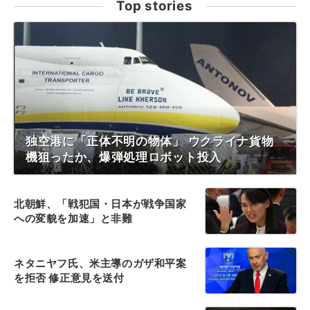
Top stories
独空港に「正体不明の物体」 ウクライナ貨物
機狙ったか、爆弾処理ロボット投入
北朝鮮、「戦犯国・日本が戦争国家
への変貌を加速」と非難
ネタニヤフ氏、米主導のガザ和平案
を拒否 修正意見を送付