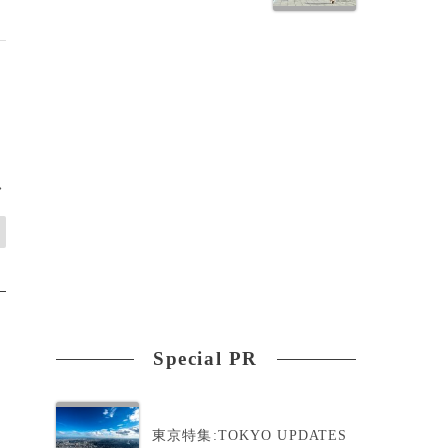
>
Special PR
東京特集:TOKYO UPDATES