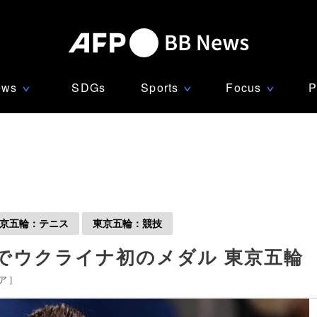
ews
SDGs
Sports
Focus
P
∨
∨
∨
京五輪：テニス
東京五輪：競技
でウクライナ初のメダル 東京五輪
ア
]