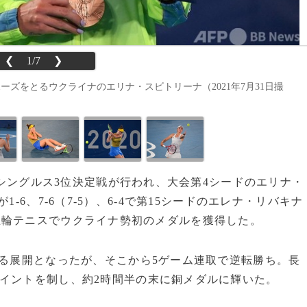
❮
1/7
❯
ズをとるウクライナのエリナ・スビトリーナ（2021年7月31日撮
子シングルス3位決定戦が行われ、大会第4シードのエリナ・
1-6、7-6（7-5）、6-4で第15シードのエレナ・リバキナ
五輪テニスでウクライナ勢初のメダルを獲得した。
る展開となったが、そこから5ゲーム連取で逆転勝ち。長
イントを制し、約2時間半の末に銅メダルに輝いた。