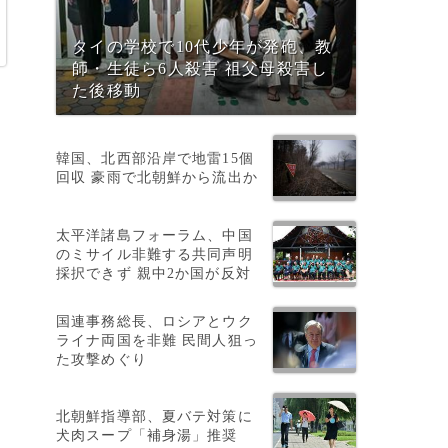
タイの学校で10代少年が発砲、教
師・生徒ら6人殺害 祖父母殺害し
た後移動
韓国、北西部沿岸で地雷15個
回収 豪雨で北朝鮮から流出か
太平洋諸島フォーラム、中国
のミサイル非難する共同声明
採択できず 親中2か国が反対
国連事務総長、ロシアとウク
ライナ両国を非難 民間人狙っ
た攻撃めぐり
北朝鮮指導部、夏バテ対策に
犬肉スープ「補身湯」推奨