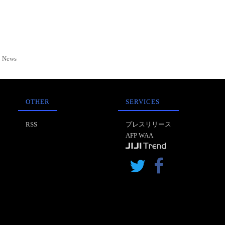
News
OTHER
SERVICES
RSS
プレスリリース
AFP WAA