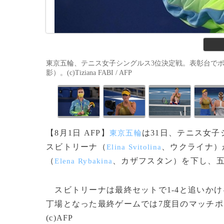
東京五輪、テニス女子シングルス3位決定戦。表彰台でポー
影）。(c)Tiziana FABI / AFP
【8月1日 AFP】
は31日、テニス女
東京五輪
スビトリーナ（
、ウクライナ）が
Elina Svitolina
（
、カザフスタン）を下し、
Elena Rybakina
スビトリーナは最終セットで1-4と追いかけ
丁場となった最終ゲームでは7度目のマッチポ
(c)AFP