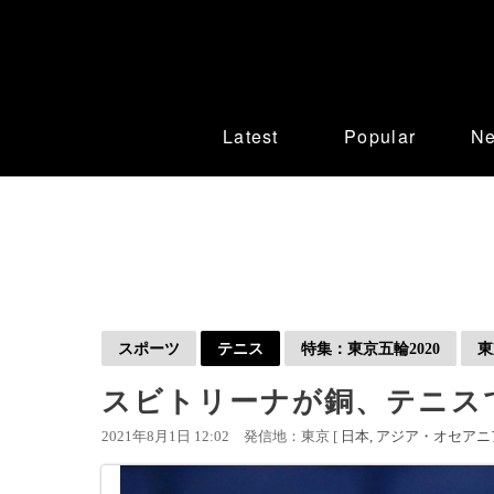
Latest
Popular
N
スポーツ
テニス
特集：東京五輪2020
東
スビトリーナが銅、テニス
2021年8月1日 12:02
発信地：東京 [
日本
アジア・オセアニ