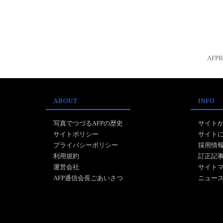
AFP
ABOUT
INFO
写真でつづるAFPの歴史
サイト
サイトポリシー
サイト
プライバシーポリシー
採用情
利用規約
訂正記
運営会社
サイト
AFP通信会長ごあいさつ
ニュー