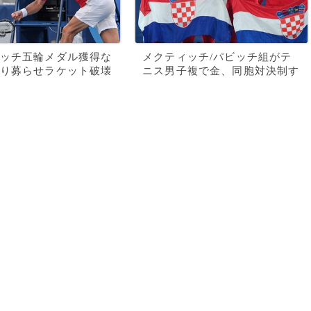
ッチ五輪メダル獲得な
メクティッチ/パビッチ組がテ
り募らせラケット破壊
ニス男子複で金、同胞対決制す