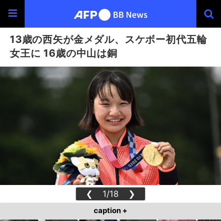
13歳の西矢が金メダル、スケボー初代五輪
女王に 16歳の中山は銅
❮
1/18
❯
caption +