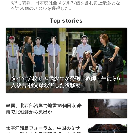
8/8に閉幕。日本勢は金メダル27個を含む史上最多とな
る計58個のメダルを獲得した。
Top stories
タイの学校で10代少年が発砲、教師・生徒ら6
人殺害 祖父母殺害した後移動
韓国、北西部沿岸で地雷15個回収 豪
雨で北朝鮮から流出か
太平洋諸島フォーラム、中国のミサ