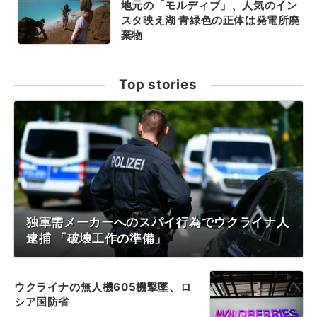
地元の「モルディブ」、人気のイン
スタ映え湖 青緑色の正体は発電所廃
棄物
Top stories
独軍需メーカーへのスパイ行為でウクライナ人
逮捕 「破壊工作の準備」
ウクライナの無人機605機撃墜、ロ
シア国防省