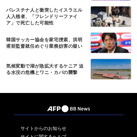
パレスチナ人と衝突したイスラエル
人入植者、「フレンドリーファイ
ア」で死亡した可能性
韓国サッカー協会を家宅捜索、洪明
甫前監督就任めぐり業務妨害の疑い
気候変動で湖が急拡大するケニア 迫
る水没の危機とワニ・カバの襲撃
サイトからのお知らせ
サイトに関するヘルプ