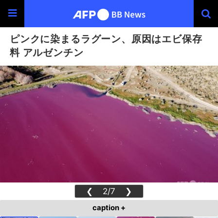
ピンクに染まるラグーン、原因はエビ保存
料 アルゼンチン
❮
2/7
❯
caption +