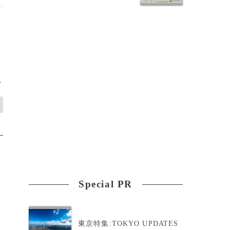
>
Special PR
東京特集:TOKYO UPDATES