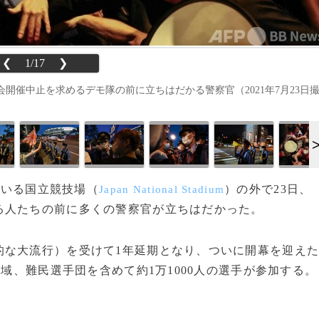
❮
1/17
❯
開催中止を求めるデモ隊の前に立ちはだかる警察官（2021年7月23日
ている国立競技場（
）の外で23日、
Japan National Stadium
る人たちの前に多くの警察官が立ちはだかった。
な大流行）を受けて1年延期となり、ついに開幕を迎え
地域、難民選手団を含めて約1万1000人の選手が参加する。