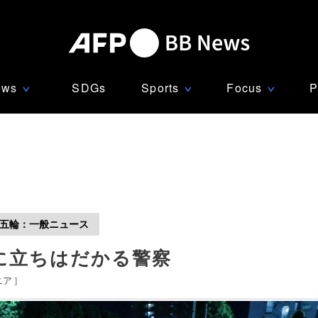
ews
SDGs
Sports
Focus
P
∨
∨
∨
五輪：一般ニュース
に立ちはだかる警察
ニア
]