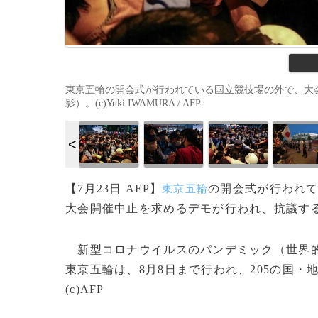
東京五輪の開会式が行われている国立競技場の外で、大会
影）。(c)Yuki IWAMURA / AFP
【7月23日 AFP】
の開会式が行われ
東京五輪
大会開催中止を求めるデモが行われ、抗議す
新型コロナウイルスのパンデミック（世界的
東京五輪は、8月8日まで行われ、205の国・
(c)AFP