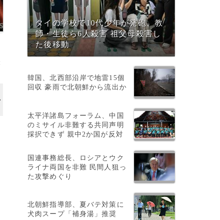
タイの学校で10代少年が発砲、教
師・生徒ら6人殺害 祖父母殺害し
た後移動
撮
韓国、北西部沿岸で地雷15個
回収 豪雨で北朝鮮から流出か
太平洋諸島フォーラム、中国
のミサイル非難する共同声明
採択できず 親中2か国が反対
国連事務総長、ロシアとウク
ライナ両国を非難 民間人狙っ
た
た攻撃めぐり
北朝鮮指導部、夏バテ対策に
犬肉スープ「補身湯」推奨