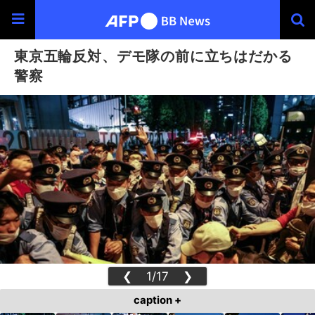
東京五輪反対、デモ隊の前に立ちはだかる
警察
❮
1/17
❯
caption +