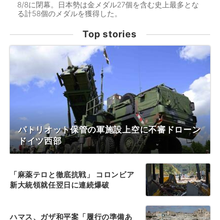
8/8に閉幕。日本勢は金メダル27個を含む史上最多とな
る計58個のメダルを獲得した。
Top stories
パトリオット保管の軍施設上空に不審ドローン
ドイツ西部
「麻薬テロと徹底抗戦」 コロンビア
新大統領就任翌日に連続爆破
ハマス、ガザ和平案「履行の準備あ