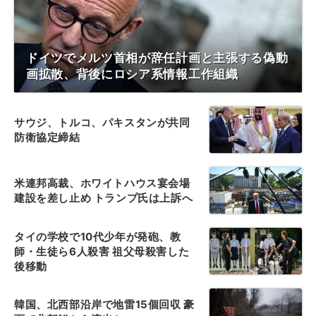
ドイツでメルツ首相が辞任計画と主張する偽動
画拡散、背後にロシア系情報工作組織
サウジ、トルコ、パキスタンが共同
防衛協定締結
米連邦高裁、ホワイトハウス宴会場
建設を差し止め トランプ氏は上訴へ
タイの学校で10代少年が発砲、教
師・生徒ら6人殺害 祖父母殺害した
後移動
韓国、北西部沿岸で地雷15個回収 豪