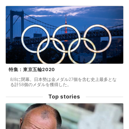
特集：東京五輪2020
8/8に閉幕。日本勢は金メダル27個を含む史上最多とな
る計58個のメダルを獲得した。
Top stories