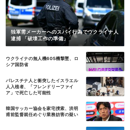
独軍需メーカーへのスパイ行為でウクライナ人
逮捕 「破壊工作の準備」
ウクライナの無人機605機撃墜、ロ
シア国防省
パレスチナ人と衝突したイスラエル
人入植者、「フレンドリーファイ
ア」で死亡した可能性
韓国サッカー協会を家宅捜索、洪明
甫前監督就任めぐり業務妨害の疑い