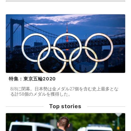
特集：東京五輪2020
8/8に閉幕。日本勢は金メダル27個を含む史上最多とな
る計58個のメダルを獲得した。
Top stories