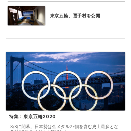
東京五輪、選手村を公開
特集：東京五輪2020
8/8に閉幕。日本勢は金メダル27個を含む史上最多とな