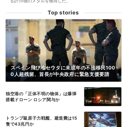
る計58個のメダルを獲得した。
Top stories
スペイン飛び地セウタに未成年の不法移民100
0人超残留、首長が中央政府に緊急支援要請
独空港の「正体不明の物体」は爆弾
搭載ドローン ロシア関与か
トランプ級原子力戦艦、建造費は15
隻で43兆円か