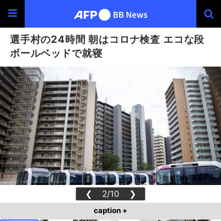
選手村の24時間 朝はコロナ検査 エコな段
ボールベッドで就寝
❮
2/10
❯
caption +