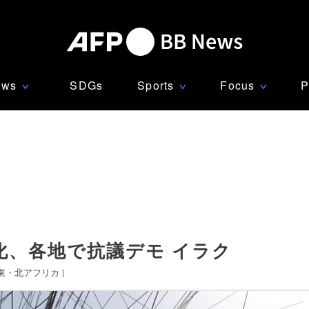
ews
SDGs
Sports
Focus
P
∨
∨
∨
化、各地で抗議デモ イラク
東・北アフリカ
]