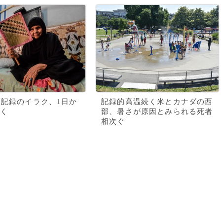
度記録のイラク、1日か
記録的高温続く米とカナダの西
く
部、暑さが原因とみられる死者
相次ぐ