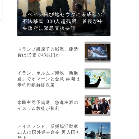
スペイン飛び地セウタに未成年の
不法移民1000人超残留、首長が中
央政府に緊急支援要請
トランプ級原子力戦艦、建造
費は15隻で43兆円か
イラン、ホルムズ海峡「新航
路」でオマーンと合意 再開は
米の封鎖解除次第
米民主党予備選、急進左派の
イスラム教徒が勝利
デ
所
アイスランド、反捕鯨活動家
21人に国外退去命令 再入国も
禁止