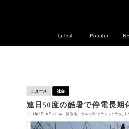
Latest
Popular
N
ニュース
社会
連日50度の酷暑で停電長期
2021年7月10日 11:34
発信地：カルバラ/イラク [
イラク
中