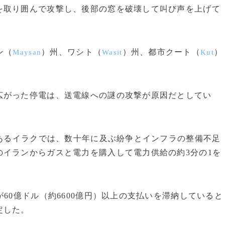
取り囲んで攻撃し、後部の窓を破壊して叫び声を上げて
ン（
）州、ワシト（
）州、都市クート（
）
Maysan
Wasit
Kut
がった停電は、送電線への謎の攻撃が原因だとしてい
あるイラクでは、数十年に及ぶ紛争とインフラの整備不足
イランからガスと電力を購入して電力供給の約3分の1を
60億ドル（約6600億円）以上の支払いを滞納していると
定した。