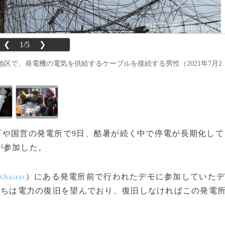
❮
1/5
❯
区で、発電機の電気を供給するケーブルを接続する男性（2021年7月2
の町や国営の発電所で9日、酷暑が続く中で停電が長期化して
が参加した。
）にある発電所前で行われたデモに参加していた
Khairat
たちは電力の復旧を望んでおり、復旧しなければこの発電