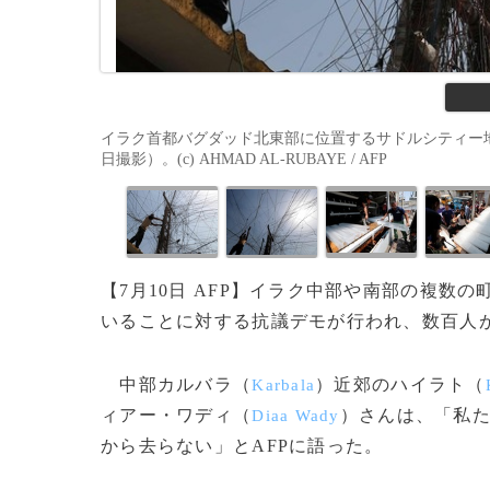
イラク首都バグダッド北東部に位置するサドルシティー地
日撮影）。(c) AHMAD AL-RUBAYE / AFP
【7月10日 AFP】イラク中部や南部の複数
いることに対する抗議デモが行われ、数百人
中部カルバラ（
）近郊のハイラト（
Karbala
ィアー・ワディ（
）さんは、「私
Diaa Wady
から去らない」とAFPに語った。