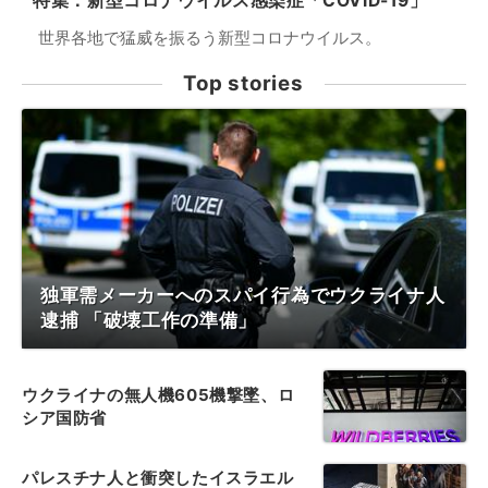
特集：新型コロナウイルス感染症「COVID-19」
世界各地で猛威を振るう新型コロナウイルス。
Top stories
独軍需メーカーへのスパイ行為でウクライナ人
逮捕 「破壊工作の準備」
ウクライナの無人機605機撃墜、ロ
シア国防省
パレスチナ人と衝突したイスラエル