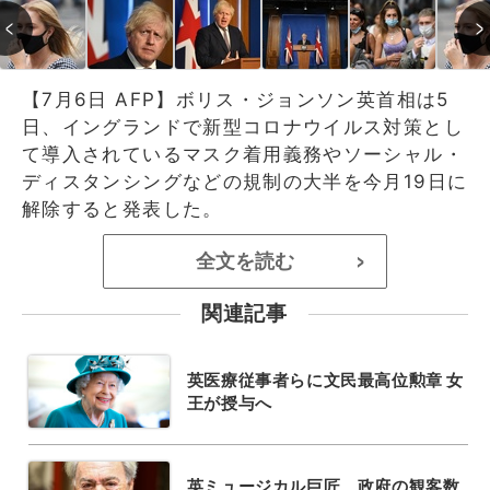
【7月6日 AFP】ボリス・ジョンソン英首相は5
日、イングランドで新型コロナウイルス対策とし
て導入されているマスク着用義務やソーシャル・
ディスタンシングなどの規制の大半を今月19日に
解除すると発表した。
全文を読む
>
関連記事
英医療従事者らに文民最高位勲章 女
王が授与へ
英ミュージカル巨匠、政府の観客数