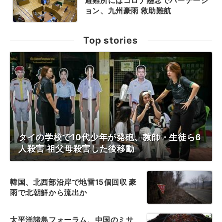
避難所にはコロナ懸念でパーテーシ
ョン、九州豪雨 救助難航
Top stories
タイの学校で10代少年が発砲、教師・生徒ら6
人殺害 祖父母殺害した後移動
韓国、北西部沿岸で地雷15個回収 豪
雨で北朝鮮から流出か
太平洋諸島フォーラム、中国のミサ