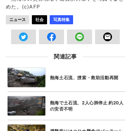
めた。(c)AFP
ニュース
社会
写真特集
関連記事
熱海土石流、捜索・救助活動再開
熱海で土石流、2人心肺停止 約20人
の安否不明