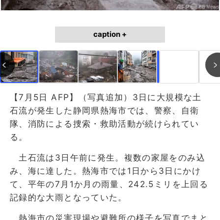
caption +
作成中
画像作成中
【7月5日 AFP】（写真追加）3日に大規模な土
石流が発生した静岡県熱海市では、警察、自衛
隊、消防による捜索・救助活動が続けられてい
る。
土石流は3日午前に発生。複数の家屋をのみ込
み、海に達した。熱海市では1日から3日にかけ
て、平年の7月1か月の雨量、242.5ミリを上回る
記録的な大雨となっていた。
熱海市の災害現場や避難所の様子を写真でまと