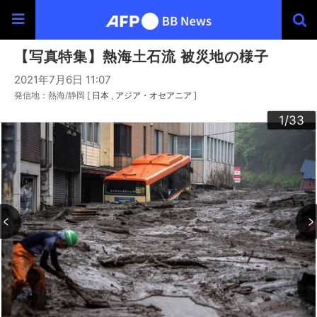
【写真特集】熱海土石流 被災地の様子
2021年7月6日 11:07
発信地：熱海/静岡 [
日本
アジア・オセアニア
]
30
33
20
23
24
26
29
32
22
25
27
28
10
13
14
16
19
31
12
15
17
18
21
11
3
4
6
9
2
5
7
8
1
/33
/33
/33
/33
/33
/33
/33
/33
/33
/33
/33
/33
/33
/33
/33
/33
/33
/33
/33
/33
/33
/33
/33
/33
/33
/33
/33
/33
/33
/33
/33
/33
/33