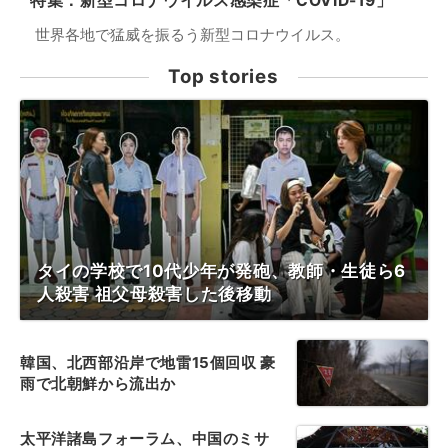
特集：新型コロナウイルス感染症「COVID-19」
世界各地で猛威を振るう新型コロナウイルス。
Top stories
タイの学校で10代少年が発砲、教師・生徒ら6
人殺害 祖父母殺害した後移動
韓国、北西部沿岸で地雷15個回収 豪
雨で北朝鮮から流出か
太平洋諸島フォーラム、中国のミサ