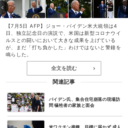
【7月5日 AFP】ジョー・バイデン米大統領は4
日、独立記念日の演説で、米国は新型コロナウイ
ルスとの闘いにおいて大きな成果を上げている
が、まだ「打ち負かした」わけではないと警鐘を
鳴らした。
全文を読む
>
関連記事
バイデン氏、集合住宅崩落の現場訪
問 犠牲者の家族と面会
米ワクチン接種、目標に届かず 成人