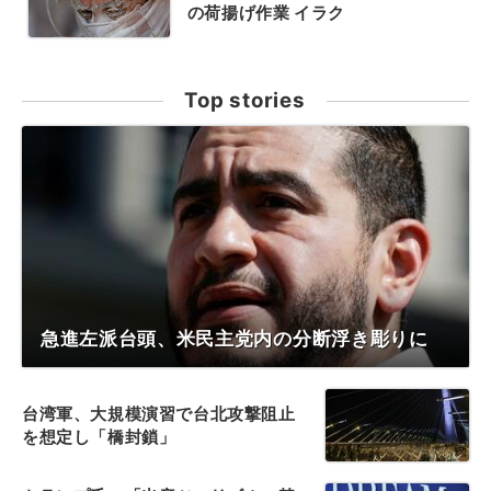
の荷揚げ作業 イラク
Top stories
急進左派台頭、米民主党内の分断浮き彫りに
台湾軍、大規模演習で台北攻撃阻止
を想定し「橋封鎖」