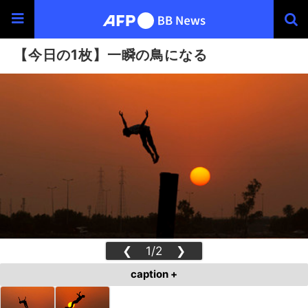
【今日の1枚】一瞬の鳥になる
❮
1/2
❯
caption +