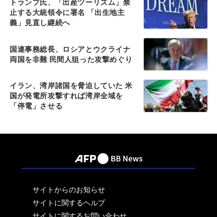
トランプ氏、「出産ツーリズム」禁
止する大統領令に署名 「出生地主
義」見直し継続へ
国連事務総長、ロシアとウクライナ
両国を非難 民間人狙った攻撃めぐり
イラン、湾岸諸国を脅迫していた 米
国が発電所攻撃すれば湾岸全域を
「停電」させる
サイトからのお知らせ
サイトに関するヘルプ
サイトに関するお問い合わせ