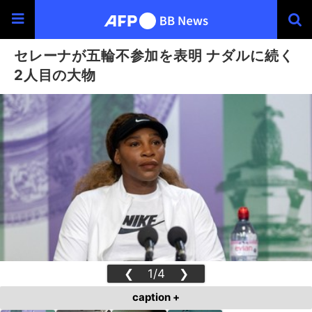
セレーナが五輪不参加を表明 ナダルに続く
2人目の大物
❮
1/4
❯
caption +