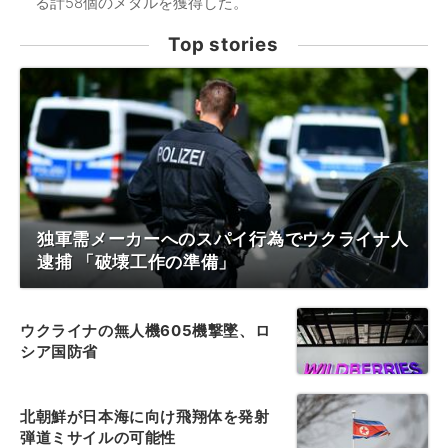
る計58個のメダルを獲得した。
Top stories
独軍需メーカーへのスパイ行為でウクライナ人
逮捕 「破壊工作の準備」
ウクライナの無人機605機撃墜、ロ
シア国防省
北朝鮮が日本海に向け飛翔体を発射
弾道ミサイルの可能性