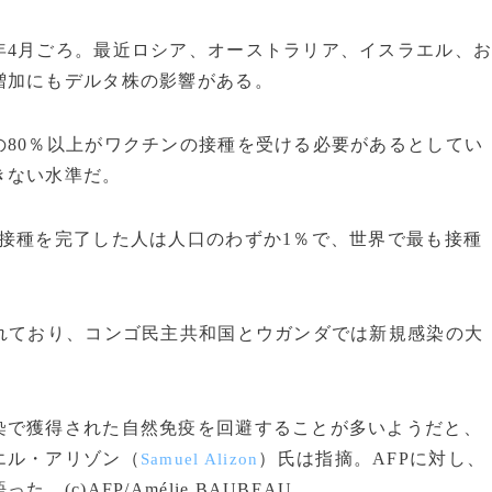
4月ごろ。最近ロシア、オーストラリア、イスラエル、
増加にもデルタ株の影響がある。
80％以上がワクチンの接種を受ける必要があるとしてい
きない水準だ。
接種を完了した人は人口のわずか1％で、世界で最も接種
れており、コンゴ民主共和国とウガンダでは新規感染の大
で獲得された自然免疫を回避することが多いようだと、
エル・アリゾン（
）氏は指摘。AFPに対し、
Samuel Alizon
c)AFP/Amélie BAUBEAU