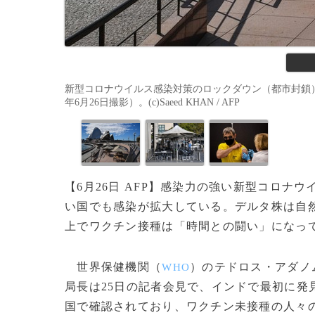
新型コロナウイルス感染対策のロックダウン（都市封鎖）
年6月26日撮影）。(c)Saeed KHAN / AFP
【6月26日 AFP】感染力の強い新型コロ
い国でも感染が拡大している。デルタ株は自
上でワクチン接種は「時間との闘い」になっ
世界保健機関（
）のテドロス・アダノ
WHO
局長は25日の記者会見で、インドで最初に発
国で確認されており、ワクチン未接種の人々