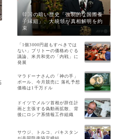
韓国の暗い歴史「強制的な国際養
子縁組」、大統領が真相解明を約
束
「1個3000円超もすべきでは
ない」ブリトーの価格めぐる
議論、米共和党の「内戦」に
発展
マラドーナさんの「神の手」
ボール、今月競売に 落札予想
高
価格は1千万ドル
ドイツでメルツ首相が辞任計
画と主張する偽動画拡散、背
後にロシア系情報工作組織
サウジ、トルコ、パキスタン
が共同防衛協定締結