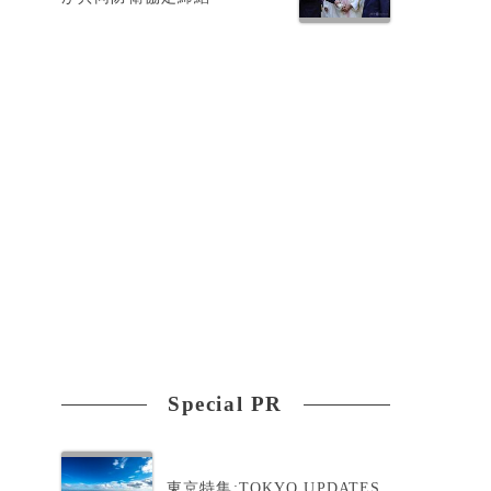
お
Special PR
東京特集:TOKYO UPDATES