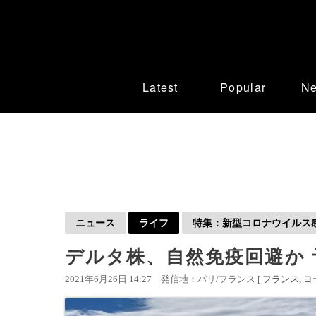
Latest
Popular
N
ニュース
ライフ
特集：新型コロナウイルス感染
デルタ株、自然免疫回避か
2021年6月26日 14:27
発信地：パリ/フランス [
フランス
ヨ