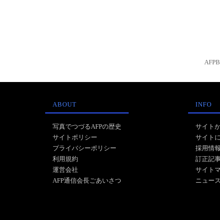
AFP
ABOUT
INFO
写真でつづるAFPの歴史
サイト
サイトポリシー
サイト
プライバシーポリシー
採用情
利用規約
訂正記
運営会社
サイト
AFP通信会長ごあいさつ
ニュー