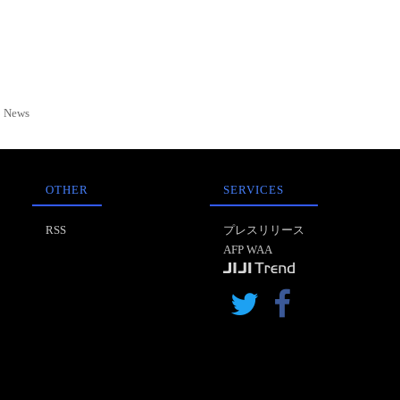
News
OTHER
SERVICES
RSS
プレスリリース
AFP WAA