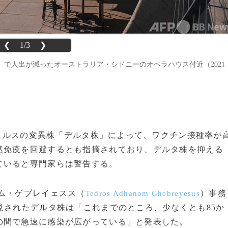
❮
1/3
❯
で人出が減ったオーストラリア・シドニーのオペラハウス付近（2021
ナウイルスの変異株「デルタ株」によって、ワクチン接種率が
然免疫を回避するとも指摘されており、デルタ株を抑える
ていると専門家らは警告する。
ム・ゲブレイェスス（
）事務
Tedros Adhanom Ghebreyesus
見されたデルタ株は「これまでのところ、少なくとも85か
の間で急速に感染が広がっている」と発表した。