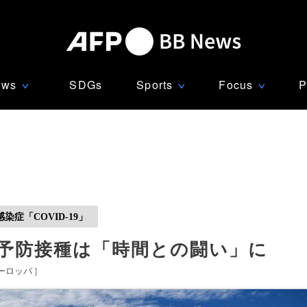
ews
SDGs
Sports
Focus
P
∨
∨
∨
症「COVID-19」
 予防接種は「時間との闘い」に
ーロッパ
]