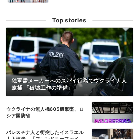
Top stories
独軍需メーカーへのスパイ行為でウクライナ人
逮捕 「破壊工作の準備」
ウクライナの無人機605機撃墜、ロ
シア国防省
パレスチナ人と衝突したイスラエル
人入植者、「フレンドリーファイ