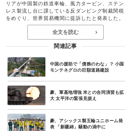
リアが中国製の鉄道車輪、風力タービン、ステン
レス製流し台に課している反ダンピング制裁関税
をめぐり、世界貿易機関に提訴したと発表した。
全文を読む
>
関連記事
中国の援助で「債務のわな」？ 小国
モンテネグロの巨額道路建設
豪、軍基地増強 米との合同演習も拡
大 太平洋の緊張見据え
豪、アシックス製五輪ユニホーム発
表 「新疆綿」騒動の渦中に