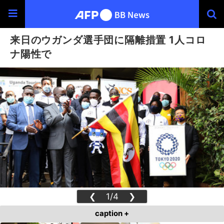
来日のウガンダ選手団に隔離措置 1人コロ
ナ陽性で
❮
1/4
❯
caption +