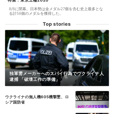
特集：東京五輪2020
8/8に閉幕。日本勢は金メダル27個を含む史上最多とな
る計58個のメダルを獲得した。
Top stories
独軍需メーカーへのスパイ行為でウクライナ人
逮捕 「破壊工作の準備」
ウクライナの無人機605機撃墜、ロ
シア国防省