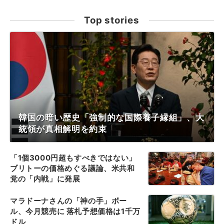
Top stories
韓国の暗い歴史「強制的な国際養子縁組」、大
統領が真相解明を約束
「1個3000円超もすべきではない」
ブリトーの価格めぐる議論、米共和
党の「内戦」に発展
マラドーナさんの「神の手」ボー
ル、今月競売に 落札予想価格は1千万
ドル