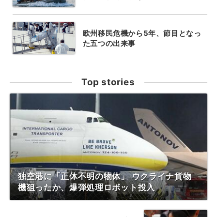
欧州移民危機から5年、節目となっ
た五つの出来事
Top stories
独空港に「正体不明の物体」 ウクライナ貨物
機狙ったか、爆弾処理ロボット投入