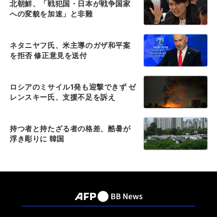
北朝鮮、「戦犯国・日本が戦争国家
への変貌を加速」と非難
ネタニヤフ氏、米主導のガザ和平案
を拒否 修正意見を送付
ロシアのミサイル1発も迎撃できず ゼ
レンスキー氏、支援不足を訴え
持つ者と持たざる者の格差、酷暑が
浮き彫りに 韓国