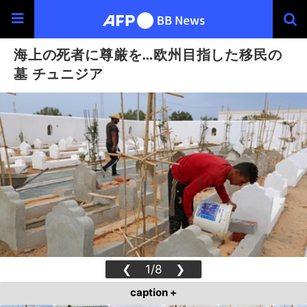
海上の死者に尊厳を…欧州目指した移民の
墓 チュニジア
❮
1/8
❯
caption +