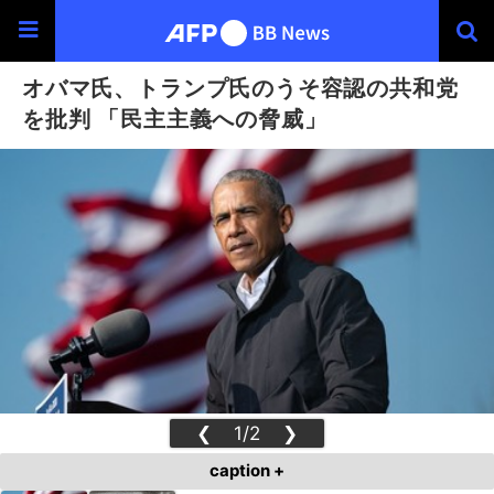
オバマ氏、トランプ氏のうそ容認の共和党
を批判 「民主主義への脅威」
❮
1/2
❯
caption +