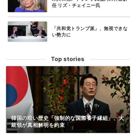
任 リズ・チェイニー氏
「共和党トランプ派」、無視できな
い勢力に
Top stories
韓国の暗い歴史「強制的な国際養子縁組」、大
統領が真相解明を約束