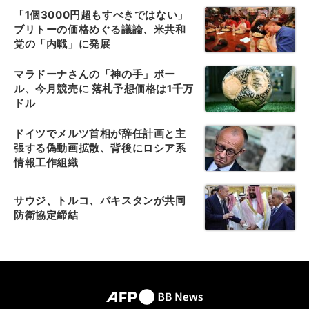
「1個3000円超もすべきではない」
ブリトーの価格めぐる議論、米共和
党の「内戦」に発展
マラドーナさんの「神の手」ボー
ル、今月競売に 落札予想価格は1千万
ドル
ドイツでメルツ首相が辞任計画と主
張する偽動画拡散、背後にロシア系
情報工作組織
サウジ、トルコ、パキスタンが共同
防衛協定締結