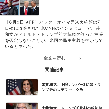
【6月9日 AFP】バラク・オバマ元米大統領は7
日夜に放映された米CNNのインタビューで、共
和党がドナルド・トランプ前大統領の誤った主張
を否定しないことが、米国の民主主義を脅かして
いると述べた。
全文を読む
>
関連記事
米共和党、下院ナンバー3に親トラ
ンプ派のステファニク氏
米共和党、トランプ氏批判の幹部解