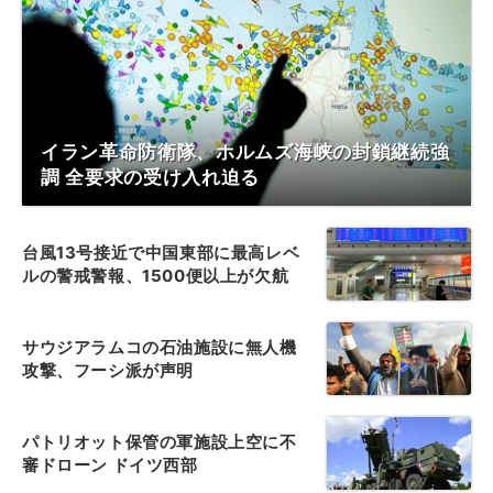
イラン革命防衛隊、ホルムズ海峡の封鎖継続強
調 全要求の受け入れ迫る
台風13号接近で中国東部に最高レベ
ルの警戒警報、1500便以上が欠航
サウジアラムコの石油施設に無人機
攻撃、フーシ派が声明
パトリオット保管の軍施設上空に不
審ドローン ドイツ西部