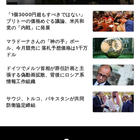
「1個3000円超もすべきではない」
ブリトーの価格めぐる議論、米共和
党の「内戦」に発展
マラドーナさんの「神の手」ボー
ル、今月競売に 落札予想価格は1千万
ドル
ドイツでメルツ首相が辞任計画と主
張する偽動画拡散、背後にロシア系
情報工作組織
サウジ、トルコ、パキスタンが共同
防衛協定締結