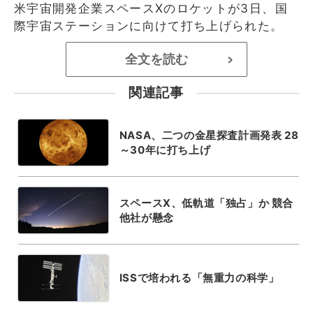
米宇宙開発企業スペースXのロケットが3日、国
際宇宙ステーションに向けて打ち上げられた。
全文を読む
>
関連記事
NASA、二つの金星探査計画発表 28
～30年に打ち上げ
スペースX、低軌道「独占」か 競合
他社が懸念
ISSで培われる「無重力の科学」