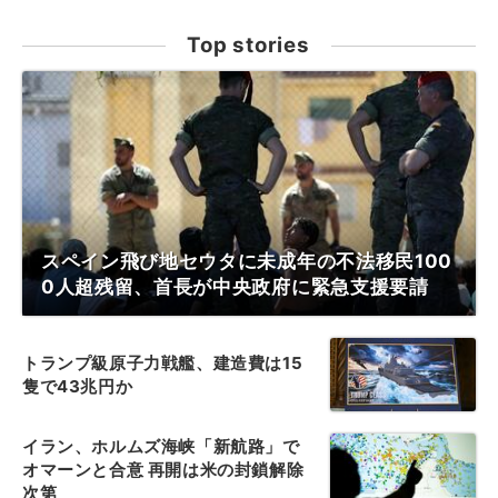
Top stories
スペイン飛び地セウタに未成年の不法移民100
0人超残留、首長が中央政府に緊急支援要請
トランプ級原子力戦艦、建造費は15
隻で43兆円か
イラン、ホルムズ海峡「新航路」で
オマーンと合意 再開は米の封鎖解除
次第