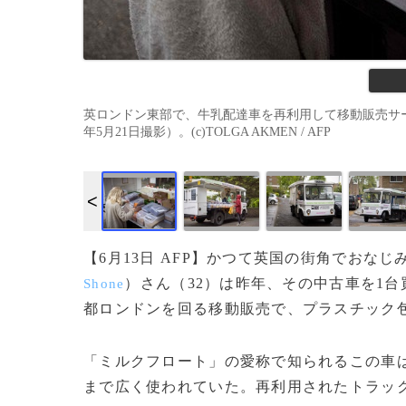
英ロンドン東部で、牛乳配達車を再利用して移動販売サー
年5月21日撮影）。(c)TOLGA AKMEN / AFP
【6月13日 AFP】かつて英国の街角でおな
）さん（32）は昨年、その中古車を1
Shone
都ロンドンを回る移動販売で、プラスチック
「ミルクフロート」の愛称で知られるこの車
まで広く使われていた。再利用されたトラッ