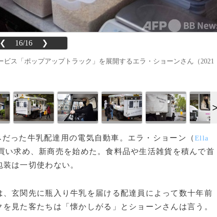
❮
16/16
❯
ビス「ポップアップトラック」を展開するエラ・ショーンさん（2021
じみだった牛乳配達用の電気自動車。エラ・ショーン（
Ella
台買い求め、新商売を始めた。食料品や生活雑貨を積んで首
包装は一切使わない。
は、玄関先に瓶入り牛乳を届ける配達員によって数十年前
クを見た客たちは「懐かしがる」とショーンさんは言う。