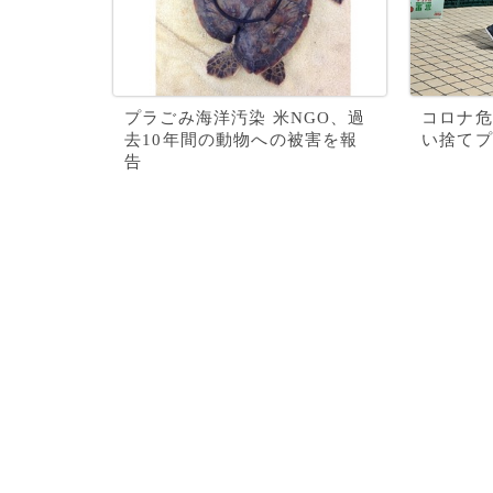
プラごみ海洋汚染 米NGO、過
コロナ危
去10年間の動物への被害を報
い捨てプ
告