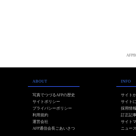
AFP
ABOUT
INFO
写真でつづるAFPの歴史
サイト
サイトポリシー
サイト
プライバシーポリシー
採用情
利用規約
訂正記
運営会社
サイト
AFP通信会長ごあいさつ
ニュー