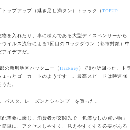
トップアップ（継ぎ足し満タン）トラック（
TOPUP
物を入れたり、車に積んである大型ディスペンサーから
ナウイルス流行による1回目のロックダウン（都市封鎖）
だアイデアだ。
部の新興地区ハックニー（
）で8か所回った。ト
Hackney
ょっとゴーカートのようです」。最高スピードは時速48
そうだ。
、パスタ、レーズンとシャンプーを買った。
配需要に乗じ、消費者が玄関先で「包装なしの買い物」
と簡単に、アクセスしやすく、見えやすくする必要がある