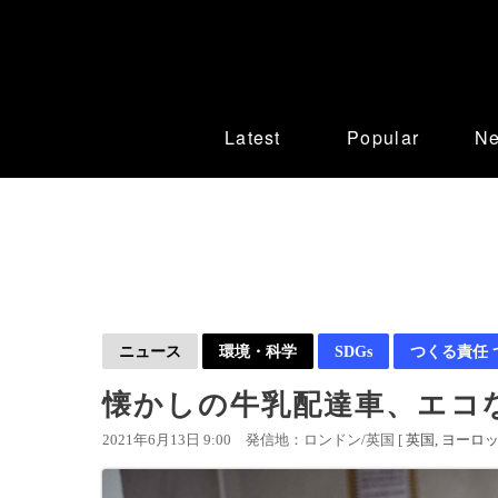
Latest
Popular
N
ニュース
環境・科学
SDGs
つくる責任 
懐かしの牛乳配達車、エコ
2021年6月13日 9:00
発信地：ロンドン/英国 [
英国
ヨーロ