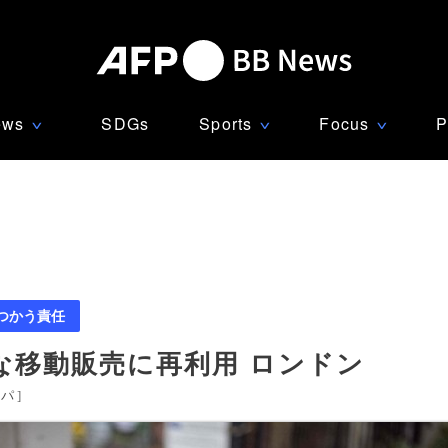
ews
SDGs
Sports
Focus
P
∨
∨
∨
つかう責任
な移動販売に再利用 ロンドン
ッパ
]