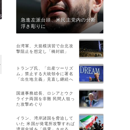
急進左派台頭、米民主党内の分断
浮き彫りに
台湾軍、大規模演習で台北攻
撃阻止を想定し「橋封鎖」
トランプ氏、「出産ツーリズ
ム」禁止する大統領令に署名
「出生地主義」見直し継続へ
国連事務総長、ロシアとウク
ライナ両国を非難 民間人狙っ
た攻撃めぐり
イラン、湾岸諸国を脅迫して
いた 米国が発電所攻撃すれば
湾岸全域を「停電」させる