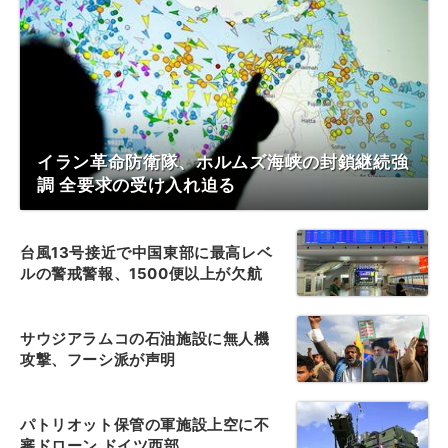
イラン革命防衛隊、ホルムズ海峡の封鎖継続強
調 全要求の受け入れ迫る
台風13号接近で中国東部に最高レベ
ルの警戒警報、1500便以上が欠航
サウジアラムコの石油施設に無人機
攻撃、フーシ派が声明
パトリオット保管の軍施設上空に不
審ドローン ドイツ西部