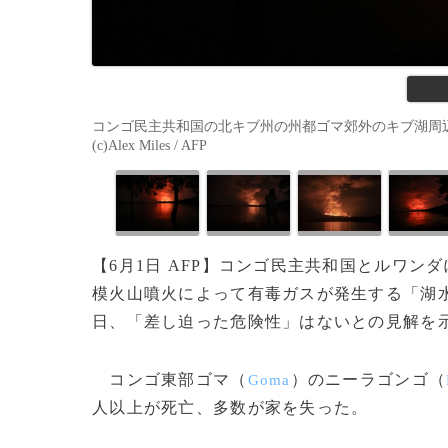
コンゴ民主共和国の北キブ州の州都ゴマ郊外のキブ湖周辺か
(c)Alex Miles / AFP
【6月1日 AFP】コンゴ民主共和国とルワン
模火山噴火によって有毒ガスが発生する「湖水
日、「差し迫った危険性」はないとの見解を
コンゴ東部ゴマ（
）のニーラゴンゴ（
Goma
人以上が死亡、多数が家を失った。