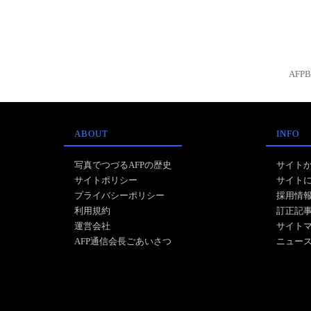
AFP
ABOUT
INFO
写真でつづるAFPの歴史
サイト
サイトポリシー
サイト
プライバシーポリシー
採用情
利用規約
訂正記
運営会社
サイト
AFP通信会長ごあいさつ
ニュー