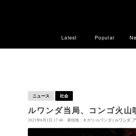
Latest
Popular
N
ニュース
社会
ルワンダ当局、コンゴ火山
2021年6月1日 17:46
発信地：キガリ/ルワンダ [
ルワンダ