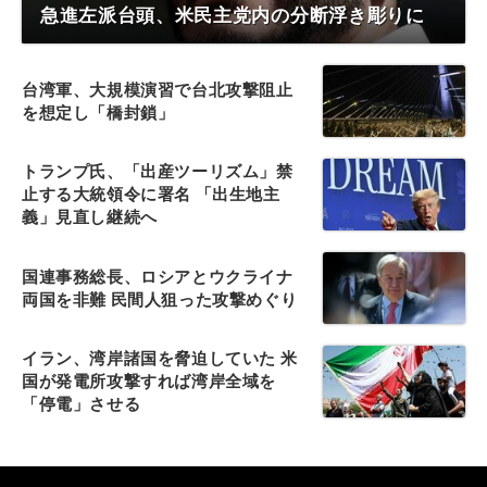
急進左派台頭、米民主党内の分断浮き彫りに
台湾軍、大規模演習で台北攻撃阻止
を想定し「橋封鎖」
トランプ氏、「出産ツーリズム」禁
止する大統領令に署名 「出生地主
義」見直し継続へ
国連事務総長、ロシアとウクライナ
両国を非難 民間人狙った攻撃めぐり
イラン、湾岸諸国を脅迫していた 米
国が発電所攻撃すれば湾岸全域を
「停電」させる