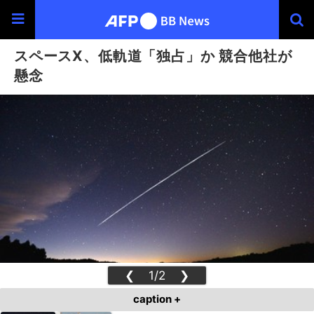
スペースX、低軌道「独占」か 競合他社が
懸念
❮
1/2
❯
caption +