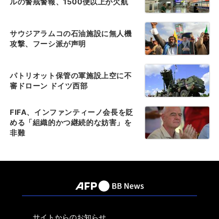
ルの警戒警報、1500便以上が欠航
サウジアラムコの石油施設に無人機
攻撃、フーシ派が声明
パトリオット保管の軍施設上空に不
審ドローン ドイツ西部
FIFA、インファンティーノ会長を貶
める「組織的かつ継続的な妨害」を
非難
サイトからのお知らせ