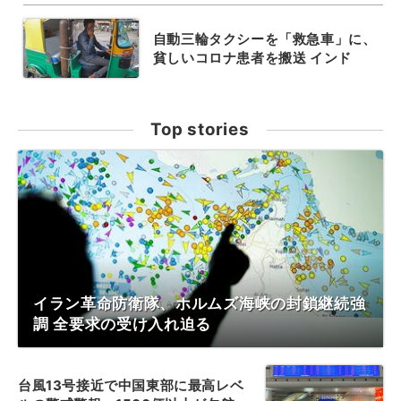
自動三輪タクシーを「救急車」に、
貧しいコロナ患者を搬送 インド
Top stories
イラン革命防衛隊、ホルムズ海峡の封鎖継続強
調 全要求の受け入れ迫る
台風13号接近で中国東部に最高レベ