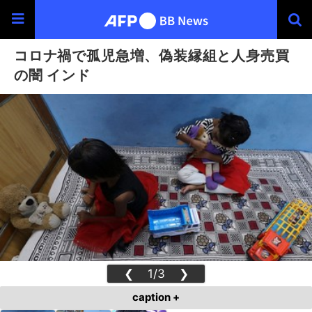
コロナ禍で孤児急増、偽装縁組と人身売買
の闇 インド
❮
1/3
❯
caption +