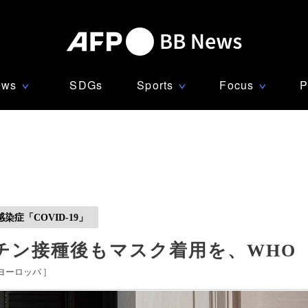
ews
SDGs
Sports
Focus
P
∨
∨
∨
症「COVID-19」
チン接種後もマスク着用を、WHO
ヨーロッパ
]