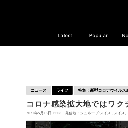
Latest
Popular
N
ニュース
ライフ
特集：新型コロナウイルス感染
コロナ感染拡大地ではワク
2021年5月15日 15:08
発信地：ジュネーブ/スイス [
スイス