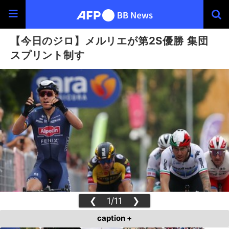
【今日のジロ】メルリエが第2S優勝 集団
スプリント制す
❮
1/11
❯
caption +