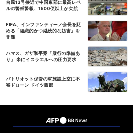
台風13号接近で中国東部に最高レベ
ルの警戒警報、1500便以上が欠航
FIFA、インファンティーノ会長を貶
める「組織的かつ継続的な妨害」を
非難
ハマス、ガザ和平案「履行の準備あ
り」 米にイスラエルへの圧力要求
パトリオット保管の軍施設上空に不
審ドローン ドイツ西部