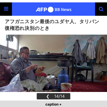
アフガニスタン最後のユダヤ人、タリバン
復権恐れ決別のとき
❮
14/14
❯
caption +