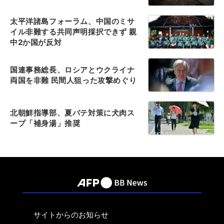
太平洋諸島フォーラム、中国のミサ
イル非難する共同声明採択できず 親
中2か国が反対
国連事務総長、ロシアとウクライナ
両国を非難 民間人狙った攻撃めぐり
北朝鮮指導部、夏バテ対策に犬肉ス
ープ「補身湯」推奨
サイトからのお知らせ