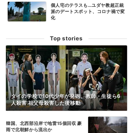
個人宅のテラスも…ユダヤ教超正統
派のデートスポット、コロナ禍で変
化
Top stories
タイの学校で10代少年が発砲、教師・生徒ら6
人殺害 祖父母殺害した後移動
韓国、北西部沿岸で地雷15個回収 豪
雨で北朝鮮から流出か