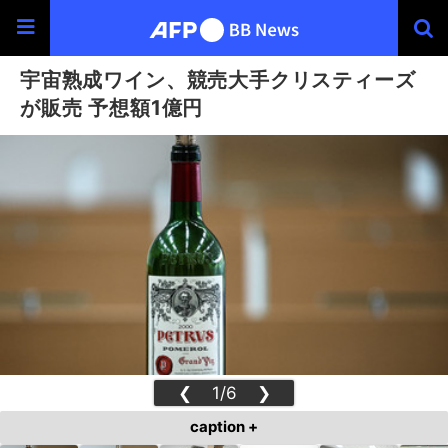
宇宙熟成ワイン、競売大手クリスティーズ
が販売 予想額1億円
❮
1/6
❯
caption +