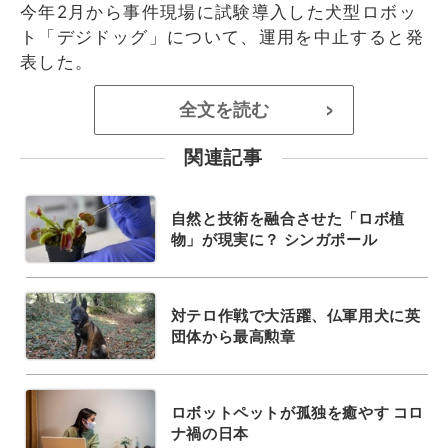
今年2月から事件現場に試験導入した犬型ロボッ
ト「デジドッグ」について、運用を中止すると発
表した。
全文を読む
>
関連記事
自然と技術を融合させた「ロボ植
物」が現実に？ シンガポール
対テロ作戦で大活躍、仏軍用犬に英
団体から最高勲章
ロボットペットが孤独を癒やす コロ
ナ禍の日本