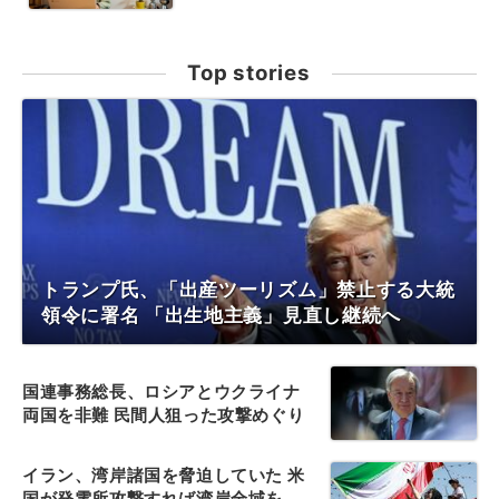
Top stories
トランプ氏、「出産ツーリズム」禁止する大統
領令に署名 「出生地主義」見直し継続へ
国連事務総長、ロシアとウクライナ
両国を非難 民間人狙った攻撃めぐり
イラン、湾岸諸国を脅迫していた 米
国が発電所攻撃すれば湾岸全域を