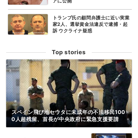
アに公開
トランプ氏の顧問弁護士に近い実業
家2人、選挙資金法違反で逮捕・起
訴 ウクライナ疑惑
Top stories
スペイン飛び地セウタに未成年の不法移民100
0人超残留、首長が中央政府に緊急支援要請