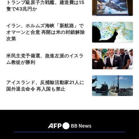
トランプ級原子力戦艦、建造費は15
隻で43兆円か
イラン、ホルムズ海峡「新航路」で
オマーンと合意 再開は米の封鎖解除
次第
米民主党予備選、急進左派のイスラ
ム教徒が勝利
アイスランド、反捕鯨活動家21人に
国外退去命令 再入国も禁止