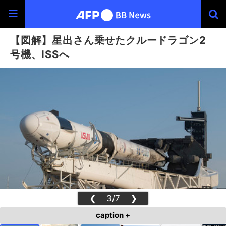
【図解】星出さん乗せたクルードラゴン2
号機、ISSへ
❮
3/7
❯
caption +