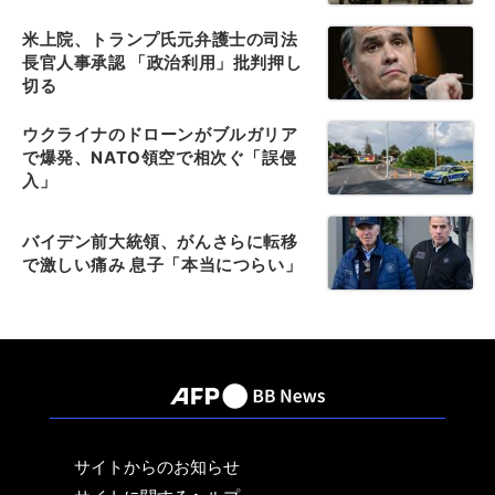
米上院、トランプ氏元弁護士の司法
長官人事承認 「政治利用」批判押し
切る
ウクライナのドローンがブルガリア
で爆発、NATO領空で相次ぐ「誤侵
入」
バイデン前大統領、がんさらに転移
で激しい痛み 息子「本当につらい」
サイトからのお知らせ