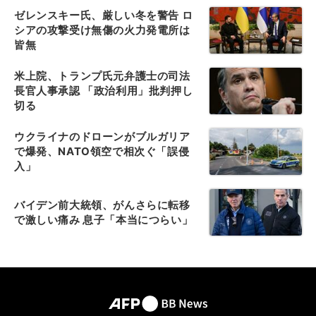
ゼレンスキー氏、厳しい冬を警告 ロ
シアの攻撃受け無傷の火力発電所は
皆無
米上院、トランプ氏元弁護士の司法
長官人事承認 「政治利用」批判押し
切る
ウクライナのドローンがブルガリア
で爆発、NATO領空で相次ぐ「誤侵
入」
バイデン前大統領、がんさらに転移
で激しい痛み 息子「本当につらい」