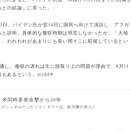
るとの結論」に至った。
3日、バイデン氏が翌14日に国民へ向けて演説し、アフガ
ると説明。具体的な撤収時期は明言しなかったが、「大統
く、われわれがあまりにも長い間そこに駐留しているとい
通し。撤収の遅れは主に段取り上の問題が理由で、9月11
あるという。(c)AFP
日、米同時多発攻撃から20年
ヨークのシンボルだったツインタワーは、航空機の突入に