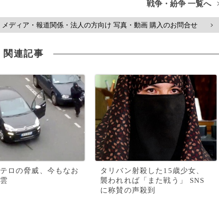
戦争・紛争 一覧へ
メディア・報道関係・法人の方向け 写真・動画 購入のお問合せ
>
関連記事
テロの脅威、今もなお
タリバン射殺した15歳少女、
雲
襲われれば「また戦う」 SNS
に称賛の声殺到