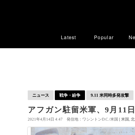
Latest
Popular
N
ニュース
戦争・紛争
9.11 米同時多発攻撃
アフガン駐留米軍、9月11
2021年4月14日 4:47
発信地：ワシントンD.C./米国 [
米国
北