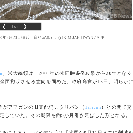
❮
1/3
❯
0日撮影、資料写真）。(c)KIM JAE-HWAN / AFP
）米大統領は、2001年の米同時多発攻撃から20年となる
en
を全面撤収させる意向を固めた。政府高官が13日、明らか
権がアフガンの旧支配勢力タリバン（
）との間で交
Taliban
定していた。その期限を約5か月引き延ばした形となる。
ろによると、バイデン氏は「米国が9月11日までに削減