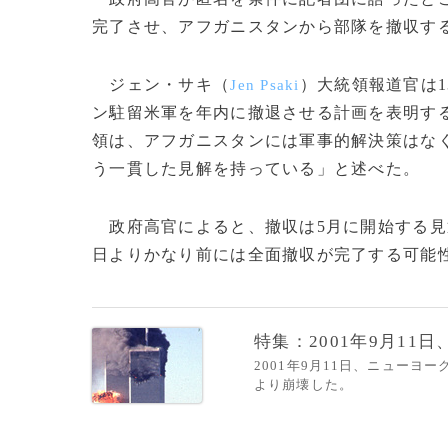
完了させ、アフガニスタンから部隊を撤収す
ジェン・サキ（
）大統領報道官は1
Jen Psaki
ン駐留米軍を年内に撤退させる計画を表明す
領は、アフガニスタンには軍事的解決策はな
う一貫した見解を持っている」と述べた。
政府高官によると、撤収は5月に開始する見
日よりかなり前には全面撤収が完了する可能性も
特集：2001年9月11
2001年9月11日、ニュー
より崩壊した。