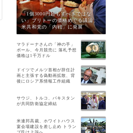
「1個3000円超もすべきではな
い」ブリトーの価格めぐる議論、
米共和党の「内戦」に発展
マラドーナさんの「神の手」
ボール、今月競売に 落札予想
価格は1千万ドル
ドイツでメルツ首相が辞任計
画と主張する偽動画拡散、背
後にロシア系情報工作組織
に
サウジ、トルコ、パキスタン
が共同防衛協定締結
米連邦高裁、ホワイトハウス
宴会場建設を差し止め トラン
プ氏は上訴へ
を