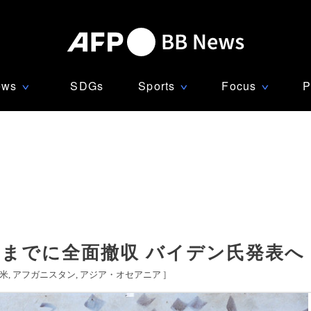
ews
SDGs
Sports
Focus
P
∨
∨
∨
日までに全面撤収 バイデン氏発表へ
米
アフガニスタン
アジア・オセアニア
]