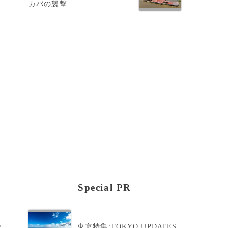
カバの襲撃
Special PR
>
東京特集:TOKYO UPDATES