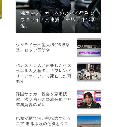
独軍需メーカーへのスパイ行為で
ウクライナ人逮捕 「破壊工作の準
備」
ウクライナの無人機605機撃
墜、ロシア国防省
パレスチナ人と衝突したイス
ラエル人入植者、「フレンド
リーファイア」で死亡した可
能性
韓国サッカー協会を家宅捜
索、洪明甫前監督就任めぐり
業務妨害の疑い
気候変動で湖が急拡大するケ
ニア 迫る水没の危機とワニ・