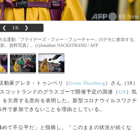
❮
1/6
❯
める運動「フライデーズ・フォー・フューチャー」のデモに参加する、
真）。(c)Jonathan NACKSTRAND / AFP
境活動家グレタ・トゥンベリ（
）さん（18）
Greta Thunberg
に英スコットランドのグラスゴーで開催予定の国連（
）気
UN
）を欠席する意向を表明した。新型コロナウイルスワクチ
条件で参加できないことを理由としている。
めて不公平だ」と指摘し、「このままの状況が続くな