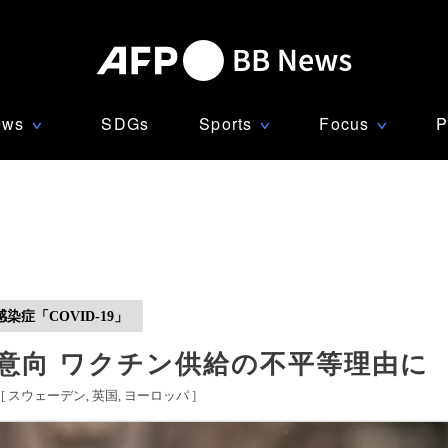
ews
SDGs
Sports
Focus
P
∨
∨
∨
症「COVID-19」
の意向 ワクチン供給の不平等理由に
[
スウェーデン
英国
ヨーロッパ
]