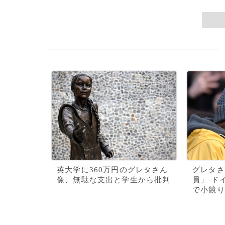
英大学に360万円のグレタさん
グレタさ
像、無駄な支出と学生から批判
員」 ド
で小競り